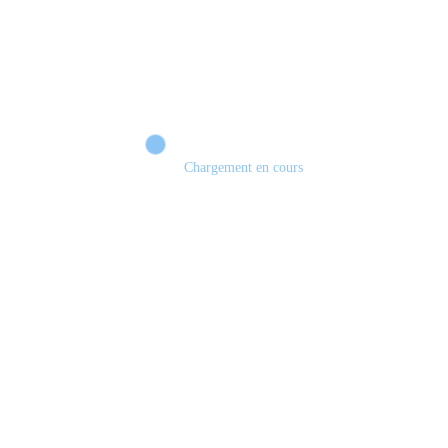
Chargement en cours
Retour sur le Summer Game Fest & Fin de Saison ! | Tu Peux Pas Test !
S03.FINALE