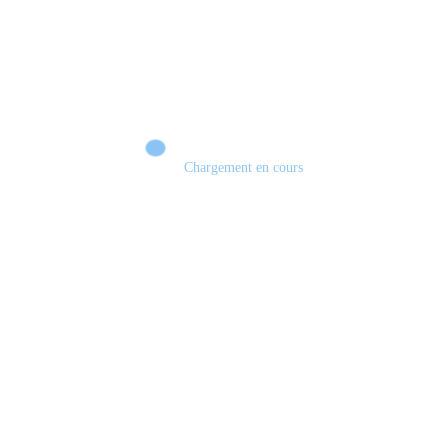
Chargement en cours
Retour sur le Summer Game Fest & Fin de Saison ! | Tu Peux Pas Test !
S03.FINALE