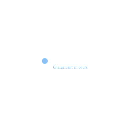
Chargement en cours
Xbox 💣 VERS UN TOURNANT HISTORIQUE ?