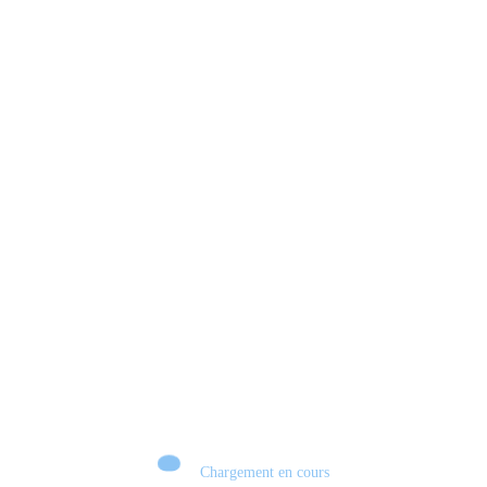
Xbox 💣 VERS UN TOURNANT HISTORIQUE ?
Chargement en cours