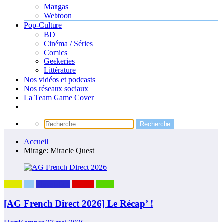
Mangas
Webtoon
Pop-Culture
BD
Cinéma / Séries
Comics
Geekeries
Littérature
Nos vidéos et podcasts
Nos réseaux sociaux
La Team Game Cover
Accueil
Mirage: Miracle Quest
News
PC
Playstation
Switch
Xbox
[AG French Direct 2026] Le Récap’ !