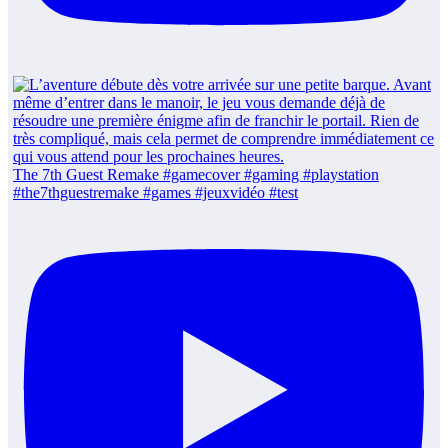
The 7th Guest Remake #gamecover #gaming #playstation
#the7thguestremake #games #jeuxvidéo #test