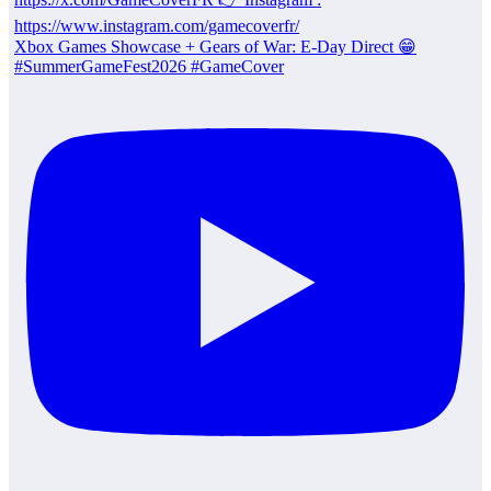
Xbox Games Showcase + Gears of War: E-Day Direct 😁
#SummerGameFest2026 #GameCover