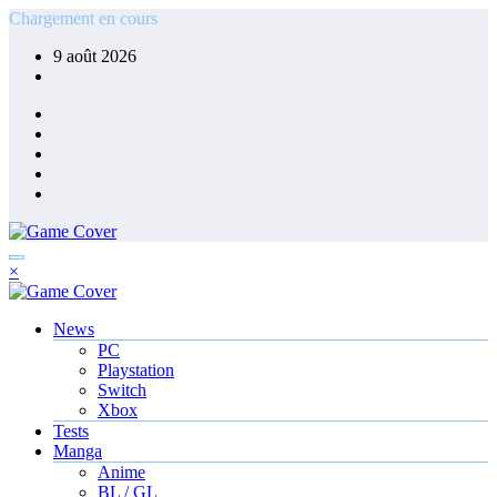
Aller
Chargement en cours
au
9 août 2026
contenu
×
News
PC
Playstation
Switch
Xbox
Tests
Manga
Anime
BL / GL