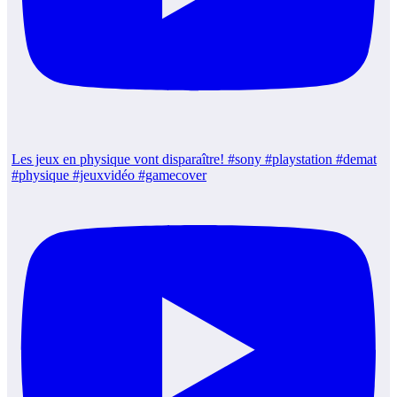
Les jeux en physique vont disparaître! #sony #playstation #demat
#physique #jeuxvidéo #gamecover