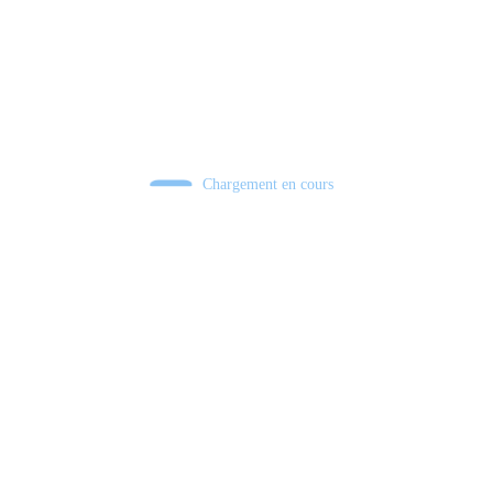
Chargement en cours
Retour sur le Summer Game Fest & Fin de Saison ! | Tu Peux Pas Test !
S03.FINALE