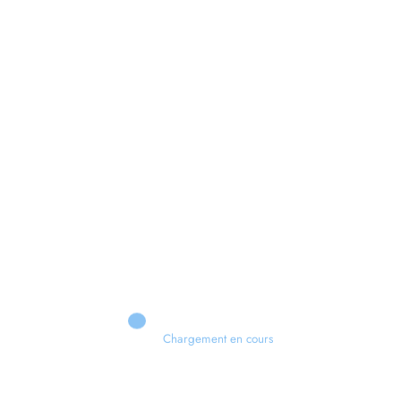
Xbox 💣 VERS UN TOURNANT HISTORIQUE ?
Chargement en cours