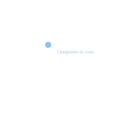
Chargement en cours
Retour sur le Summer Game Fest & Fin de Saison ! | Tu Peux Pas Test !
S03.FINALE