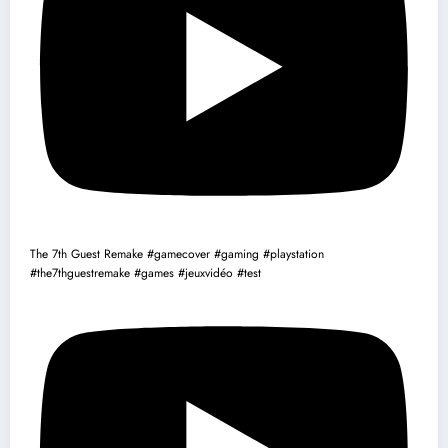
The 7th Guest Remake #gamecover #gaming #playstation
#the7thguestremake #games #jeuxvidéo #test