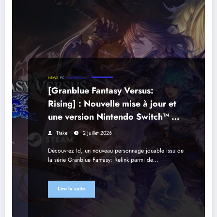
NEWS
PC
PLAYSTATION
[Granblue Fantasy Versus:
Rising] : Nouvelle mise à jour et
une version Nintendo Switch™ 2,
prévues pour le 17 septembre !
Ttake
2 Juillet 2026
Découvrez Id, un nouveau personnage jouable issu de
la série Granblue Fantasy: Relink parmi de…
Lire la suite