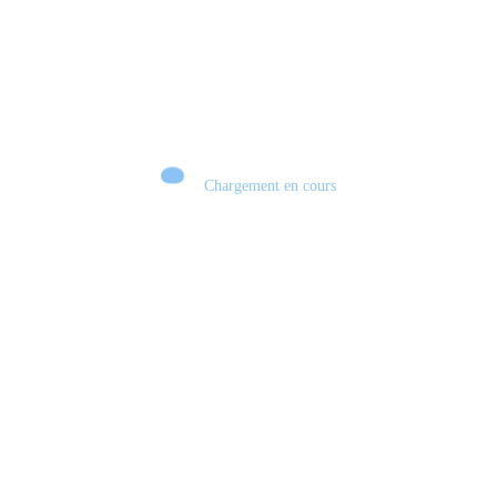
Chargement en cours
Retour sur le Summer Game Fest & Fin de Saison ! | Tu Peux Pas Test !
S03.FINALE