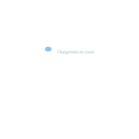
Chargement en cours
Retour sur le Summer Game Fest & Fin de Saison ! | Tu Peux Pas Test !
S03.FINALE