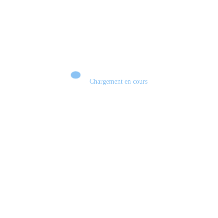
Chargement en cours
Retour sur le Summer Game Fest & Fin de Saison ! | Tu Peux Pas Test !
S03.FINALE