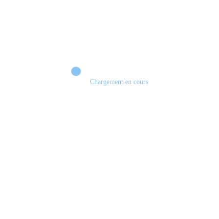
Chargement en cours
Retour sur le Summer Game Fest & Fin de Saison ! | Tu Peux Pas Test !
S03.FINALE