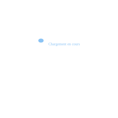
Chargement en cours
Retour sur le Summer Game Fest & Fin de Saison ! | Tu Peux Pas Test !
S03.FINALE