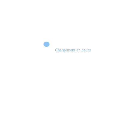
Chargement en cours
Retour sur le Summer Game Fest & Fin de Saison ! | Tu Peux Pas Test !
S03.FINALE