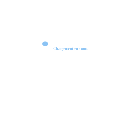
Chargement en cours
Retour sur le Summer Game Fest & Fin de Saison ! | Tu Peux Pas Test !
S03.FINALE