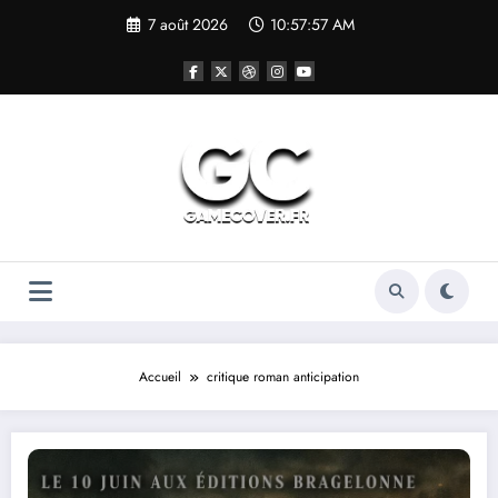
Aller
7 août 2026
10:57:58 AM
au
contenu
Accueil
critique roman anticipation