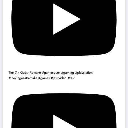
The 7th Guest Remake #gamecover #gaming #playstation
#the7thguestremake #games #jeuxvidéo #test