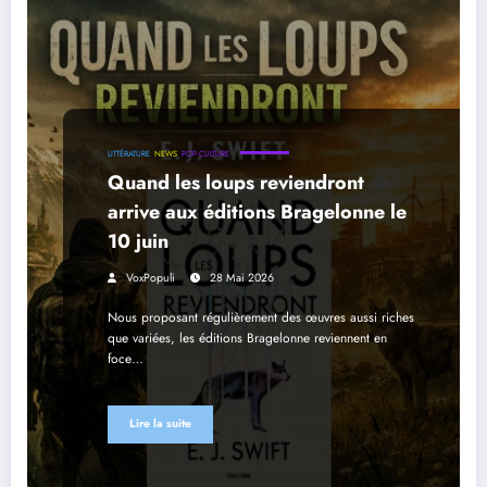
LITTÉRATURE
NEWS
POP-CULTURE
Quand les loups reviendront
arrive aux éditions Bragelonne le
10 juin
VoxPopuli
28 Mai 2026
Nous proposant régulièrement des œuvres aussi riches
que variées, les éditions Bragelonne reviennent en
foce…
Lire la suite