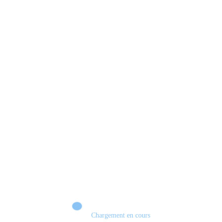
Xbox 💣 VERS UN TOURNANT HISTORIQUE ?
Chargement en cours