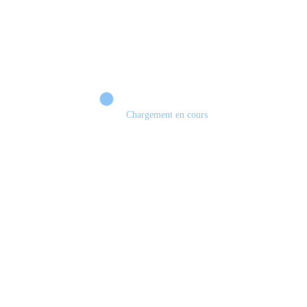
Chargement en cours
Retour sur le Summer Game Fest & Fin de Saison ! | Tu Peux Pas Test !
S03.FINALE