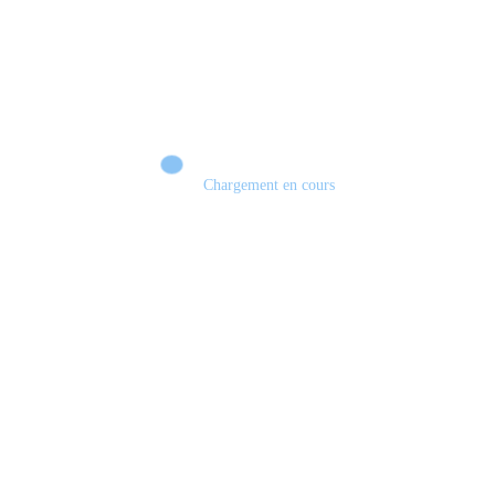
Chargement en cours
Retour sur le Summer Game Fest & Fin de Saison ! | Tu Peux Pas Test !
S03.FINALE